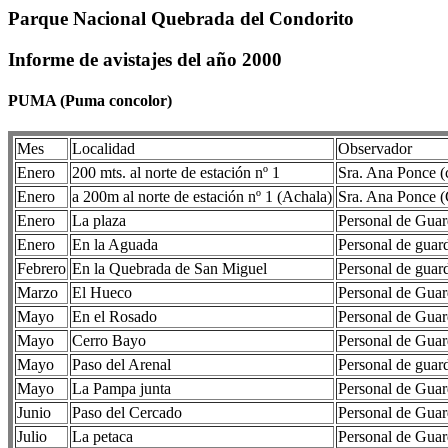
Parque Nacional Quebrada del Condorito
Informe de avistajes del año 2000
PUMA (Puma concolor)
Mes
Localidad
Observador
Enero
200 mts. al norte de estación nº 1
Sra. Ana Ponce (
Enero
a 200m al norte de estación nº 1 (Achala)
Sra. Ana Ponce (
Enero
La plaza
Personal de Gua
Enero
En la Aguada
Personal de guar
Febrero
En la Quebrada de San Miguel
Personal de guar
Marzo
El Hueco
Personal de Gua
Mayo
En el Rosado
Personal de Gua
Mayo
Cerro Bayo
Personal de Gua
Mayo
Paso del Arenal
Personal de guar
Mayo
La Pampa junta
Personal de Gua
Junio
Paso del Cercado
Personal de Gua
Julio
La petaca
Personal de Gua