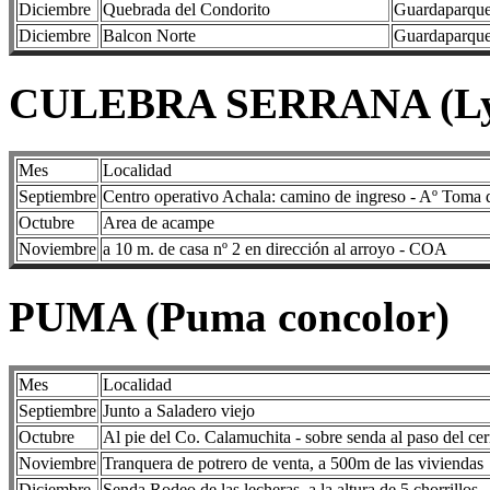
Diciembre
Quebrada del Condorito
Guardaparque 
Diciembre
Balcon Norte
Guardaparque 
CULEBRA SERRANA (Lygo
Mes
Localidad
Septiembre
Centro operativo Achala: camino de ingreso - Aº Toma 
Octubre
Area de acampe
Noviembre
a 10 m. de casa nº 2 en dirección al arroyo - COA
PUMA (Puma concolor)
Mes
Localidad
Septiembre
Junto a Saladero viejo
Octubre
Al pie del Co. Calamuchita - sobre senda al paso del ce
Noviembre
Tranquera de potrero de venta, a 500m de las viviendas
Diciembre
Senda Rodeo de las lecheras, a la altura de 5 chorrillos