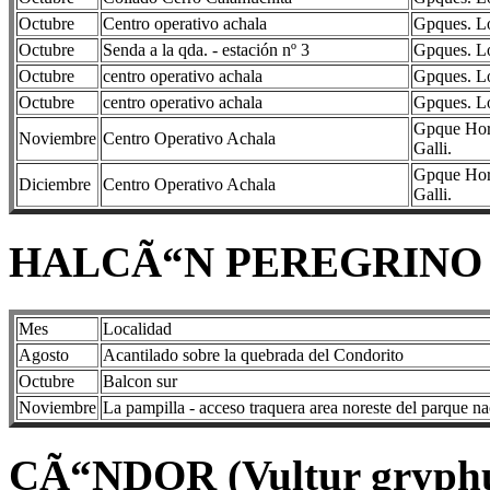
Octubre
Centro operativo achala
Gpques. Lo
Octubre
Senda a la qda. - estación nº 3
Gpques. Lo
Octubre
centro operativo achala
Gpques. Lo
Octubre
centro operativo achala
Gpques. Lo
Gpque Hora
Noviembre
Centro Operativo Achala
Galli.
Gpque Hora
Diciembre
Centro Operativo Achala
Galli.
HALCÃ“N PEREGRINO (Fa
Mes
Localidad
Agosto
Acantilado sobre la quebrada del Condorito
Octubre
Balcon sur
Noviembre
La pampilla - acceso traquera area noreste del parque na
CÃ“NDOR (Vultur gryph