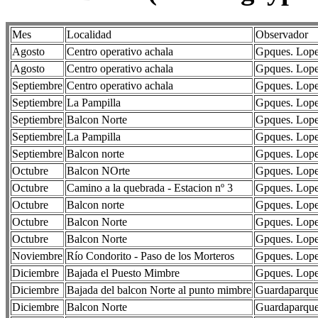
Mes
Localidad
Observador
Agosto
Centro operativo achala
Gpques. Lopez
Agosto
Centro operativo achala
Gpques. Lopez
Septiembre
Centro operativo achala
Gpques. Lopez
Septiembre
La Pampilla
Gpques. Lopez
Septiembre
Balcon Norte
Gpques. Lopez
Septiembre
La Pampilla
Gpques. Lopez
Septiembre
Balcon norte
Gpques. Lopez
Octubre
Balcon NOrte
Gpques. Lopez
Octubre
Camino a la quebrada - Estacion nº 3
Gpques. Lopez
Octubre
Balcon norte
Gpques. Lopez
Octubre
Balcon Norte
Gpques. Lopez
Octubre
Balcon Norte
Gpques. Lopez
Noviembre
Río Condorito - Paso de los Morteros
Gpques. Lopez
Diciembre
Bajada el Puesto Mimbre
Gpques. Lopez
Diciembre
Bajada del balcon Norte al punto mimbre
Guardaparque 
Diciembre
Balcon Norte
Guardaparque 