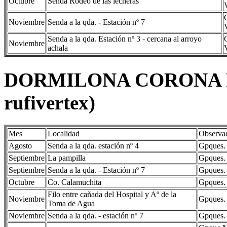
Octubre
Senda Rodeo de las lecheras
Noviembre
Senda a la qda. - Estación nº 7
Senda a la qda. Estación nº 3 - cercana al arroyo
Noviembre
achala
DORMILONA CORONA RO
rufivertex)
Mes
Localidad
Observa
Agosto
Senda a la qda. estación nº 4
Gpques. 
Septiembre
La pampilla
Gpques. 
Septiembre
Senda a la qda. - Estación nº 7
Gpques. 
Octubre
Co. Calamuchita
Gpques. 
Filo entre cañada del Hospital y Aº de la
Noviembre
Gpques. 
Toma de Agua
Noviembre
Senda a la qda. - estación nº 7
Gpques. 