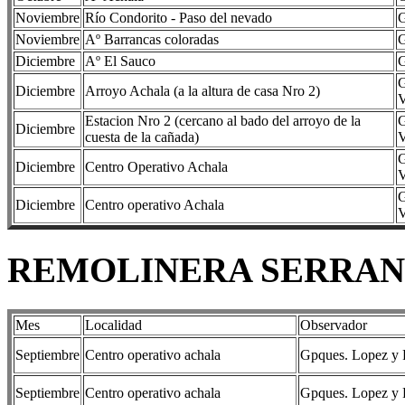
Noviembre
Río Condorito - Paso del nevado
G
Noviembre
Aº Barrancas coloradas
G
Diciembre
Aº El Sauco
G
G
Diciembre
Arroyo Achala (a la altura de casa Nro 2)
V
Estacion Nro 2 (cercano al bado del arroyo de la
G
Diciembre
cuesta de la cañada)
V
G
Diciembre
Centro Operativo Achala
V
G
Diciembre
Centro operativo Achala
V
REMOLINERA SERRANA (
Mes
Localidad
Observador
Septiembre
Centro operativo achala
Gpques. Lopez y R
Septiembre
Centro operativo achala
Gpques. Lopez y R