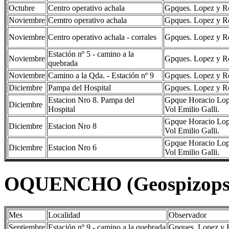
Octubre
Centro operativo achala
Gpques. Lopez y Rom
Noviembre
Cemtro operativo achala
Gpques. Lopez y Rom
Noviembre
Centro operativo achala - corrales
Gpques. Lopez y Rom
Estación nº 5 - camino a la
Noviembre
Gpques. Lopez y Rom
quebrada
Noviembre
Camino a la Qda. - Estación nº 9
Gpques. Lopez y Rom
Diciembre
Pampa del Hospital
Gpques. Lopez y Rom
Estacion Nro 8. Pampa del
Gpque Horacio Lopez
Diciembre
Hospital
Vol Emilio Galli.
Gpque Horacio Lopez
Diciembre
Estacion Nro 8
Vol Emilio Galli.
Gpque Horacio Lopez
Diciembre
Estacion Nro 6
Vol Emilio Galli.
OQUENCHO (Geospizopsis
Mes
Localidad
Observador
Septiembre
Estación nº 9 - camino a la quebrada
Gpques. Lopez y R