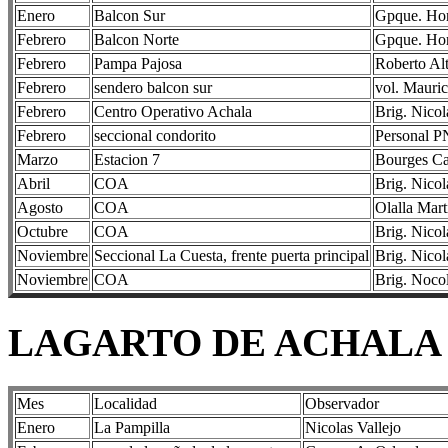
Enero
Balcon Sur
Gpque. Hor
Febrero
Balcon Norte
Gpque. Hor
Febrero
Pampa Pajosa
Roberto Alt
Febrero
sendero balcon sur
vol. Mauric
Febrero
Centro Operativo Achala
Brig. Nicol
Febrero
seccional condorito
Personal P
Marzo
Estacion 7
Bourges C
Abril
COA
Brig. Nicol
Agosto
COA
Olalla Mart
Octubre
COA
Brig. Nicol
Noviembre
Seccional La Cuesta, frente puerta principal
Brig. Nicol
Noviembre
COA
Brig. Nocol
LAGARTO DE ACHALA (Pri
Mes
Localidad
Observador
Enero
La Pampilla
Nicolas Vallejo