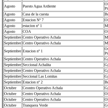
Ol
Agosto
Puesto Agua Ardiente
Pi
Agosto
Casa de la cuesta
Br
Agosto
Estacion Nº 7
Ol
Agosto
estacion nº 1
Ma
Agosto
COA
Ol
Septiembre
Centro Operativo Achala
Ma
Septiembre
Centro Operativo Achala
Ma
Os
Septiembre
Estacion nº 1
Pi
Septiembre
Centro Operativo Achala
Gp
Septiembre
Seccional Achalita
Gp
Septiembre
Centro Operativo Achala
Gp
Septiembre
Seccional Las Lomitas
Gp
Septiembre
Estacion nº 2
Br
Octubre
Ceontro Operativo Achala
Gp
Octubre
Centro Operativo Achala
Ol
Octubre
Centro Operativo Achala
Ol
Octubre
Tranquera Verde
Gu