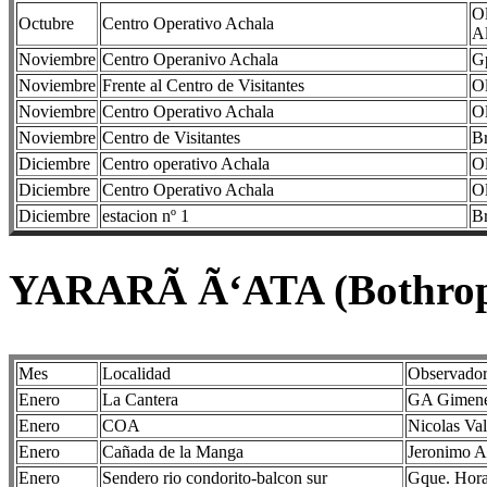
Ol
Octubre
Centro Operativo Achala
A
Noviembre
Centro Operanivo Achala
Gp
Noviembre
Frente al Centro de Visitantes
Ol
Noviembre
Centro Operativo Achala
Ol
Noviembre
Centro de Visitantes
Br
Diciembre
Centro operativo Achala
Ol
Diciembre
Centro Operativo Achala
Ol
Diciembre
estacion nº 1
Br
YARARÃ Ã‘ATA (Bothrop
Mes
Localidad
Observado
Enero
La Cantera
GA Gimene
Enero
COA
Nicolas Val
Enero
Cañada de la Manga
Jeronimo A
Enero
Sendero rio condorito-balcon sur
Gque. Hora