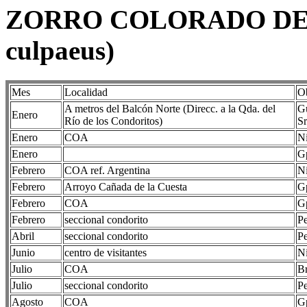
ZORRO COLORADO DE 
culpaeus)
Mes
Localidad
O
A metros del Balcón Norte (Direcc. a la Qda. del
Gu
Enero
Río de los Condoritos)
Sr
Enero
COA
Ni
Enero
G
Febrero
COA ref. Argentina
Ni
Febrero
Arroyo Cañada de la Cuesta
G
Febrero
COA
G
Febrero
seccional condorito
Pe
Abril
seccional condorito
Pe
Junio
centro de visitantes
Ni
Julio
COA
Br
Julio
seccional condorito
Pe
Agosto
COA
Gp