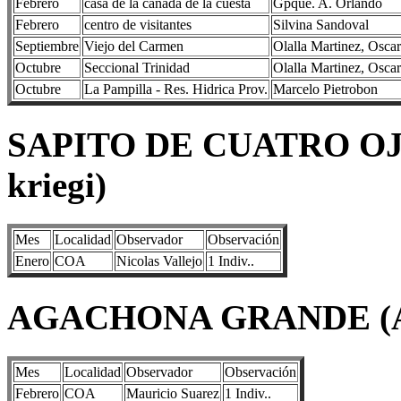
Febrero
casa de la cañada de la cuesta
Gpque. A. Orlando
Febrero
centro de visitantes
Silvina Sandoval
Septiembre
Viejo del Carmen
Olalla Martinez, Osca
Octubre
Seccional Trinidad
Olalla Martinez, Osca
Octubre
La Pampilla - Res. Hidrica Prov.
Marcelo Pietrobon
SAPITO DE CUATRO OJ
kriegi)
Mes
Localidad
Observador
Observación
Enero
COA
Nicolas Vallejo
1 Indiv..
AGACHONA GRANDE (Att
Mes
Localidad
Observador
Observación
Febrero
COA
Mauricio Suarez
1 Indiv..