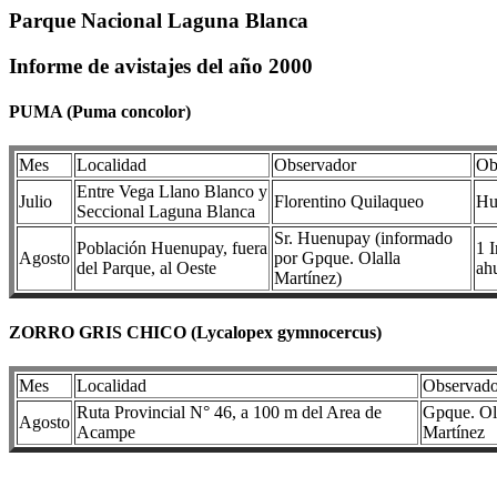
Parque Nacional Laguna Blanca
Informe de avistajes del año 2000
PUMA (Puma concolor)
Mes
Localidad
Observador
Ob
Entre Vega Llano Blanco y
Julio
Florentino Quilaqueo
Hu
Seccional Laguna Blanca
Sr. Huenupay (informado
Población Huenupay, fuera
1 
Agosto
por Gpque. Olalla
del Parque, al Oeste
ah
Martínez)
ZORRO GRIS CHICO (Lycalopex gymnocercus)
Mes
Localidad
Observado
Ruta Provincial N° 46, a 100 m del Area de
Gpque. Ol
Agosto
Acampe
Martínez