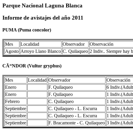
Parque Nacional Laguna Blanca
Informe de avistajes del año 2011
PUMA (Puma concolor)
Mes
Localidad
Observador
Observación
Agosto
Arroyo Llano Blanco
C. Quilaqueo
2 Indiv.. Siempre hay b
CÃ“NDOR (Vultur gryphus)
Mes
Localidad
Observador
Observación
Enero
F. Quilaqueo
6 Indiv.(Adult
Enero
F. Quilaqueo
1 Indiv.(Adult
Febrero
C. Quilaqueo
1 Indiv.(Adult
Septiembre
C. Quilaqueo - L. Escurra
1 Indiv.(Adult
Septiembre
C. Quilaqueo - L. Escurra
1 Indiv.(Adult
Septiembre
F. Bracamonte - C. Quilaqueo
3 Indiv.(Adult