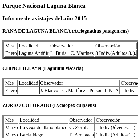
Parque Nacional Laguna Blanca
Informe de avistajes del año 2015
RANA DE LAGUNA BLANCA (Atelognathus patagonicus)
Mes
Localidad
Observador
Observación
Enero
Laguna Antiñir
L. Buria - C. Martínez
8 Indiv.(Adultos:8. ).
CHINCHILLÃ“N (Lagidium viscacia)
Mes
Localidad
Observador
Observa
Enero
J. Blanco - C. Martínez - Personal INTA
1 Indiv..
ZORRO COLORADO (Lycalopex culpaeus)
Mes
Localidad
Observador
Observación
Marzo
La vega del llano blanco
C. Zorrilla
1 Indiv.(Jóvenes:1. ).
Marzo
Barda Negra
E. Arriagada
1 Indiv.(Adultos:1. ).