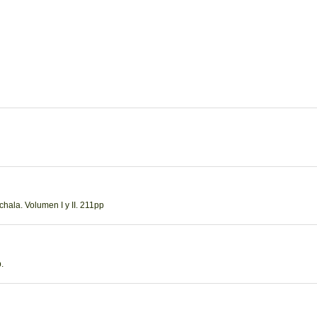
hala. Volumen I y II. 211pp
.