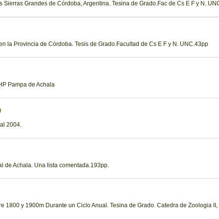
 las Sierras Grandes de Córdoba, Argentina. Tesina de Grado.Fac de Cs E F y N. UN
 en la Provincia de Córdoba. Tesis de Grado.Facultad de Cs E F y N. UNC.43pp
 RHP Pampa de Achala
)
al 2004.
al de Achala. Una lista comentada.193pp.
e 1800 y 1900m Durante un Ciclo Anual. Tesina de Grado. Catedra de Zoologia II