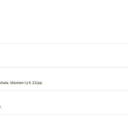
hala. Volumen I y II. 211pp
.