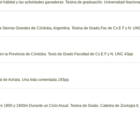
l hábitat y las actividades ganaderas. Tesina de graduación. Universidad Nacion
 las Sierras Grandes de Córdoba, Argentina. Tesina de Grado.Fac de Cs E F y N. UN
 en la Provincia de Córdoba. Tesis de Grado.Facultad de Cs E F y N. UNC.43pp
al de Achala. Una lista comentada.193pp.
e 1800 y 1900m Durante un Ciclo Anual. Tesina de Grado. Catedra de Zoologia II