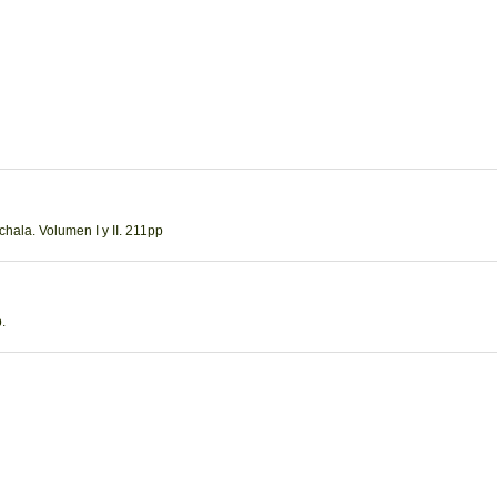
hala. Volumen I y II. 211pp
.