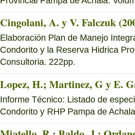
Provincial Pampa de Achala. Volume
Cingolani, A. y V. Falczuk (20
Elaboración Plan de Manejo Integ
Condorito y la Reserva Hidrica Pro
Consultoria. 222pp.
Lopez, H.; Martinez, G y E. Ga
Informe Técnico: Listado de espec
Condorito y RHP Pampa de Achal
Miatello, R.; Baldo, J.; Ordan