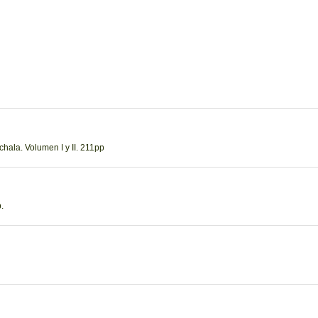
hala. Volumen I y II. 211pp
.