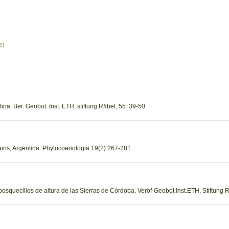
e)
tina. Ber. Geobot. Inst. ETH, stiftung R#bel, 55: 39-50
tains, Argentina. Phytocoenologia 19(2):267-281
 bosquecillos de altura de las Sierras de Córdoba. Veröf-Geobot.Inst.ETH, Stiftung 