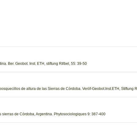
tina. Ber. Geobot. Inst. ETH, stiftung R#bel, 55: 39-50
 bosquecillos de altura de las Sierras de Córdoba. Veröf-Geobot.Inst.ETH, Stiftung 
las sierras de Córdoba, Argentina. Phytosociologiques 9: 387-400