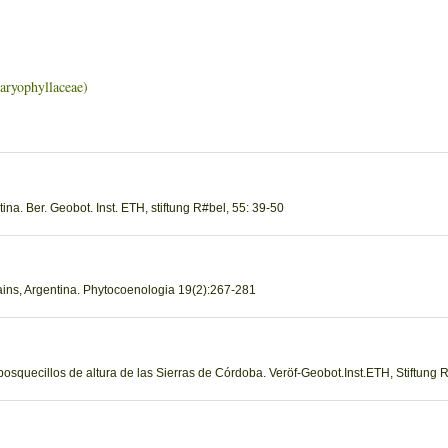
phyllaceae)
tina. Ber. Geobot. Inst. ETH, stiftung R#bel, 55: 39-50
tains, Argentina. Phytocoenologia 19(2):267-281
 bosquecillos de altura de las Sierras de Córdoba. Veröf-Geobot.Inst.ETH, Stiftung 