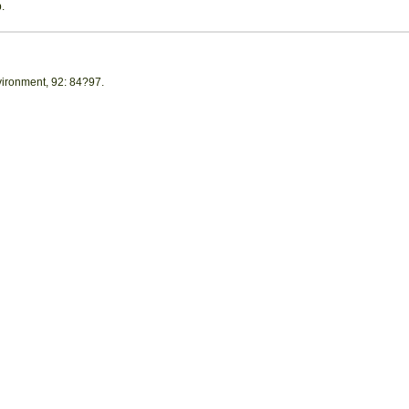
.
vironment, 92: 84?97.