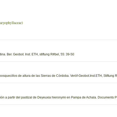
phyllaceae)
tina. Ber. Geobot. Inst. ETH, stiftung R#bel, 55: 39-50
 bosquecillos de altura de las Sierras de Córdoba. Veröf-Geobot.Inst.ETH, Stiftung 
ción a partir del pastizal de Deyeuxia hieronymi en Pampa de Achala. Documents 