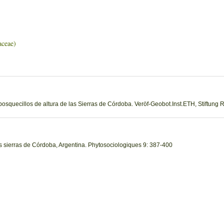
eae)
 bosquecillos de altura de las Sierras de Córdoba. Veröf-Geobot.Inst.ETH, Stiftung 
las sierras de Córdoba, Argentina. Phytosociologiques 9: 387-400