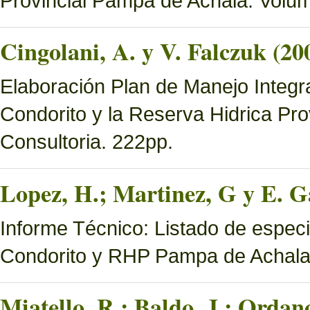
Provincial Pampa de Achala. Volume
Cingolani, A. y V. Falczuk (20
Elaboración Plan de Manejo Integ
Condorito y la Reserva Hidrica Pro
Consultoria. 222pp.
Lopez, H.; Martinez, G y E. Ga
Informe Técnico: Listado de espec
Condorito y RHP Pampa de Achal
Miatello, R.; Baldo, J.; Ordan