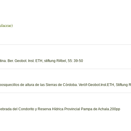
aceae)
tina. Ber. Geobot. Inst. ETH, stiftung R#bel, 55: 39-50
 bosquecillos de altura de las Sierras de Córdoba. Veröf-Geobot.Inst.ETH, Stiftung 
uebrada del Condorito y Reserva Hídrica Provincial Pampa de Achala.200pp