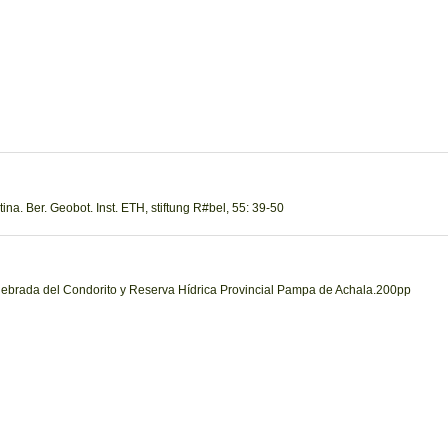
tina. Ber. Geobot. Inst. ETH, stiftung R#bel, 55: 39-50
uebrada del Condorito y Reserva Hídrica Provincial Pampa de Achala.200pp