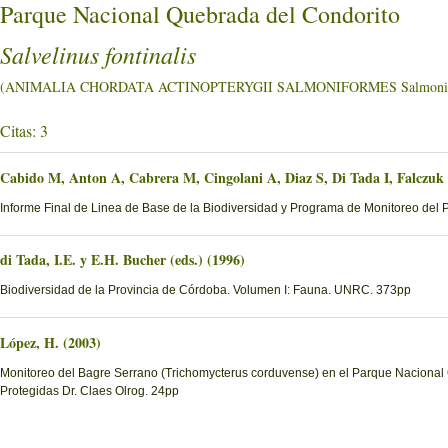
Parque Nacional Quebrada del Condorito
Salvelinus fontinalis
(ANIMALIA CHORDATA ACTINOPTERYGII SALMONIFORMES Salmonid
Citas: 3
Cabido M, Anton A, Cabrera M, Cingolani A, Diaz S, Di Tada I, Falczuk
Informe Final de Linea de Base de la Biodiversidad y Programa de Monitoreo del 
di Tada, I.E. y E.H. Bucher (eds.) (1996)
Biodiversidad de la Provincia de Córdoba. Volumen I: Fauna. UNRC. 373pp
López, H. (2003)
Monitoreo del Bagre Serrano (Trichomycterus corduvense) en el Parque Nacional Qu
Protegidas Dr. Claes Olrog. 24pp