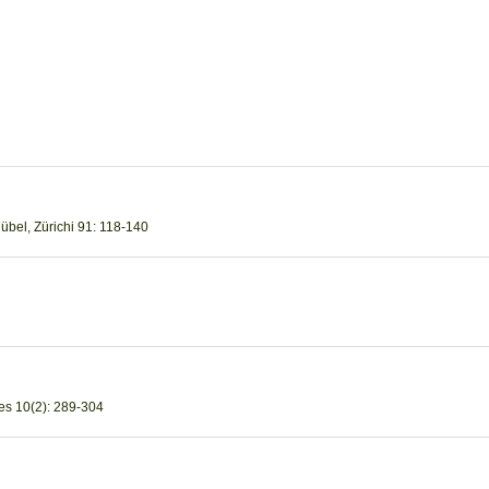
Rübel, Zürichi 91: 118-140
es 10(2): 289-304