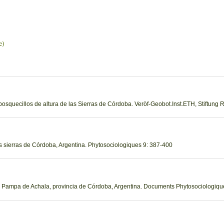
e)
 bosquecillos de altura de las Sierras de Córdoba. Veröf-Geobot.Inst.ETH, Stiftung 
las sierras de Córdoba, Argentina. Phytosociologiques 9: 387-400
 la Pampa de Achala, provincia de Córdoba, Argentina. Documents Phytosociologiqu