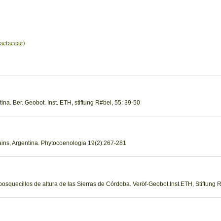
taceae)
tina. Ber. Geobot. Inst. ETH, stiftung R#bel, 55: 39-50
tains, Argentina. Phytocoenologia 19(2):267-281
 bosquecillos de altura de las Sierras de Córdoba. Veröf-Geobot.Inst.ETH, Stiftung 