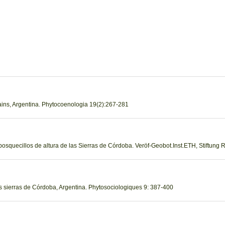
tains, Argentina. Phytocoenologia 19(2):267-281
 bosquecillos de altura de las Sierras de Córdoba. Veröf-Geobot.Inst.ETH, Stiftung 
las sierras de Córdoba, Argentina. Phytosociologiques 9: 387-400