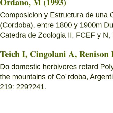
Ordano, M (1993)
Composicion y Estructura de una 
(Cordoba), entre 1800 y 1900m Dur
Catedra de Zoologia II, FCEF y N
Teich I, Cingolani A, Renison
Do domestic herbivores retard Polyl
the mountains of Co´rdoba, Argen
219: 229?241.