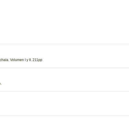
hala. Volumen I y II. 211pp
.