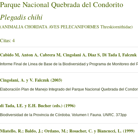
Parque Nacional Quebrada del Condorito
Plegadis chihi
(ANIMALIA CHORDATA AVES PELECANIFORMES Threskiornithidae)
Citas: 4
Cabido M, Anton A, Cabrera M, Cingolani A, Diaz S, Di Tada I, Falczuk
Informe Final de Linea de Base de la Biodiversidad y Programa de Monitoreo del 
Cingolani, A. y V. Falczuk (2003)
Elaboración Plan de Manejo Integrado del Parque Nacional Quebrada del Condorito
di Tada, I.E. y E.H. Bucher (eds.) (1996)
Biodiversidad de la Provincia de Córdoba. Volumen I: Fauna. UNRC. 373pp
Miatello, R.; Baldo, J.; Ordano, M.; Rosacher, C. y Biancucci, L. (1999)