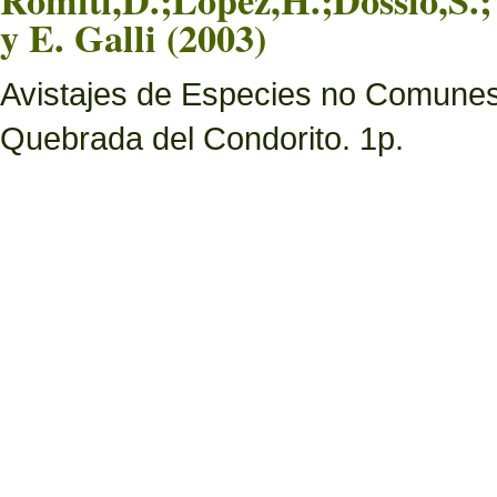
Romiti,D.;Lopez,H.;Dossio,S.;
y E. Galli (2003)
Avistajes de Especies no Comunes
Quebrada del Condorito. 1p.