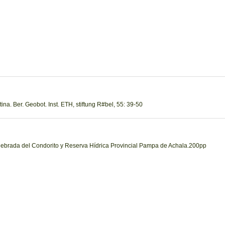
tina. Ber. Geobot. Inst. ETH, stiftung R#bel, 55: 39-50
uebrada del Condorito y Reserva Hídrica Provincial Pampa de Achala.200pp