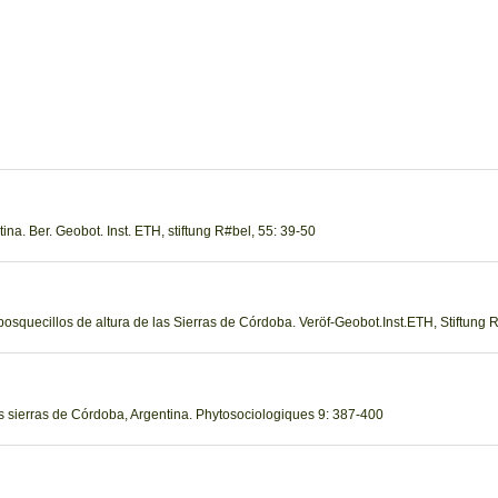
tina. Ber. Geobot. Inst. ETH, stiftung R#bel, 55: 39-50
 bosquecillos de altura de las Sierras de Córdoba. Veröf-Geobot.Inst.ETH, Stiftung 
las sierras de Córdoba, Argentina. Phytosociologiques 9: 387-400