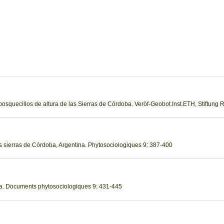
 bosquecillos de altura de las Sierras de Córdoba. Veröf-Geobot.Inst.ETH, Stiftung 
las sierras de Córdoba, Argentina. Phytosociologiques 9: 387-400
a. Documents phytosociologiques 9: 431-445