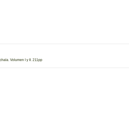
hala. Volumen I y II. 211pp