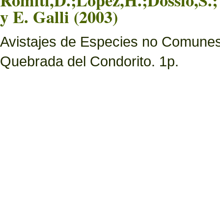
Romiti,D.;Lopez,H.;Dossio,S.;
y E. Galli (2003)
Avistajes de Especies no Comunes
Quebrada del Condorito. 1p.