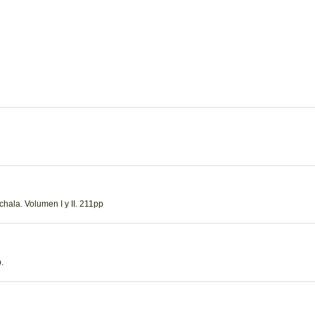
hala. Volumen I y II. 211pp
.