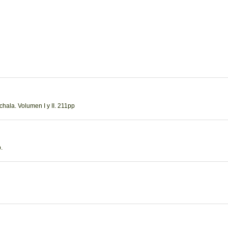
hala. Volumen I y II. 211pp
.