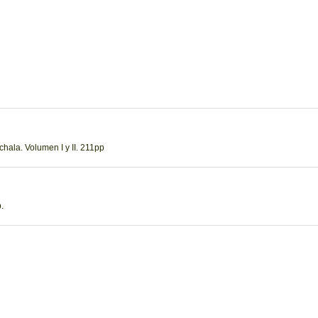
hala. Volumen I y II. 211pp
.