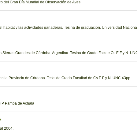
co del Gran Día Mundial de Observación de Aves
l hábitat y las actividades ganaderas. Tesina de graduación. Universidad Nacion
 las Sierras Grandes de Córdoba, Argentina. Tesina de Grado.Fac de Cs E F y N. UN
 en la Provincia de Córdoba. Tesis de Grado.Facultad de Cs E F y N. UNC.43pp
 RHP Pampa de Achala
)
al 2004.