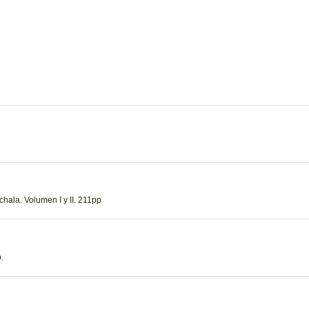
hala. Volumen I y II. 211pp
.