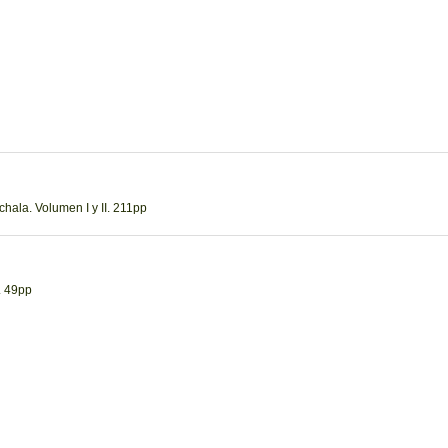
hala. Volumen I y II. 211pp
. 49pp