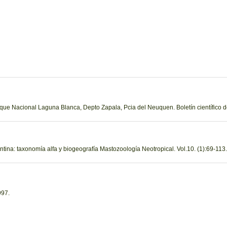
arque Nacional Laguna Blanca, Depto Zapala, Pcia del Neuquen. Boletín científic
ina: taxonomía alfa y biogeografía Mastozoología Neotropical. Vol.10. (1):69-113
997.