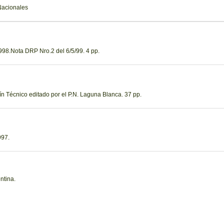
Nacionales
98.Nota DRP Nro.2 del 6/5/99. 4 pp.
n Técnico editado por el P.N. Laguna Blanca. 37 pp.
997.
ntina.