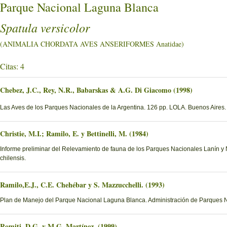
Parque Nacional Laguna Blanca
Spatula versicolor
(ANIMALIA CHORDATA AVES ANSERIFORMES Anatidae)
Citas: 4
Chebez, J.C., Rey, N.R., Babarskas & A.G. Di Giacomo (1998)
Las Aves de los Parques Nacionales de la Argentina. 126 pp. LOLA. Buenos Aires.
Christie, M.I.; Ramilo, E. y Bettinelli, M. (1984)
Informe preliminar del Relevamiento de fauna de los Parques Nacionales Lanín y Na
chilensis.
Ramilo,E.J., C.E. Chehébar y S. Mazzucchelli. (1993)
Plan de Manejo del Parque Nacional Laguna Blanca. Administración de Parques 
Romiti, D.G. y M.G. Martínez. (1999)