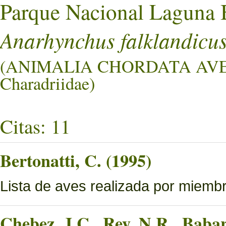
Parque Nacional Laguna 
Anarhynchus falklandicu
(ANIMALIA CHORDATA AV
Charadriidae)
Citas: 11
Bertonatti, C. (1995)
Lista de aves realizada por miemb
Chebez, J.C., Rey, N.R., Bab