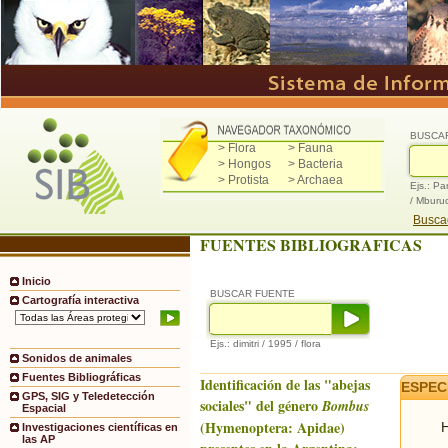
BUSCA
> Flora
> Fauna
> Hongos
> Bacteria
> Protista
> Archaea
Ejs.: Pa
/ Mburu
Buscad
FUENTES BIBLIOGRAFICAS
Inicio
BUSCAR FUENTE
Cartografía interactiva
Ejs.: dimitri / 1995 / flora
Sonidos de animales
Fuentes Bibliográficas
Identificación de las "abejas
ESPEC
GPS, SIG y Teledetección
sociales" del género
Bombus
Espacial
(Hymenoptera: Apidae)
H
Investigaciones científicas en
las AP