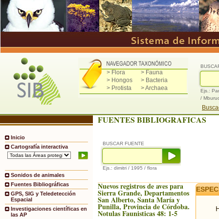
BUSCA
> Flora
> Fauna
> Hongos
> Bacteria
> Protista
> Archaea
Ejs.: Pa
/ Mburu
Buscad
FUENTES BIBLIOGRAFICAS
Inicio
BUSCAR FUENTE
Cartografía interactiva
Ejs.: dimitri / 1995 / flora
Sonidos de animales
Nuevos registros de aves para
Fuentes Bibliográficas
ESPEC
Sierra Grande, Departamentos
GPS, SIG y Teledetección
San Alberto, Santa María y
Espacial
Punilla, Provincia de Córdoba.
H
Investigaciones científicas en
Notulas Faunisticas 48: 1-5
las AP