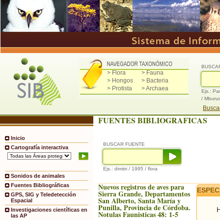
BUSCA
> Flora
> Fauna
> Hongos
> Bacteria
> Protista
> Archaea
Ejs.: Pa
/ Mburu
Buscad
FUENTES BIBLIOGRAFICAS
Inicio
BUSCAR FUENTE
Cartografía interactiva
Ejs.: dimitri / 1995 / flora
Sonidos de animales
Nuevos registros de aves para
Fuentes Bibliográficas
ESPEC
Sierra Grande, Departamentos
GPS, SIG y Teledetección
San Alberto, Santa María y
Espacial
Punilla, Provincia de Córdoba.
H
Investigaciones científicas en
Notulas Faunisticas 48: 1-5
las AP