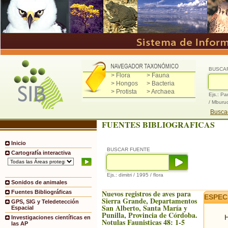
BUSCA
> Flora
> Fauna
> Hongos
> Bacteria
> Protista
> Archaea
Ejs.: Pa
/ Mburu
Buscad
FUENTES BIBLIOGRAFICAS
Inicio
BUSCAR FUENTE
Cartografía interactiva
Ejs.: dimitri / 1995 / flora
Sonidos de animales
Nuevos registros de aves para
Fuentes Bibliográficas
ESPEC
Sierra Grande, Departamentos
GPS, SIG y Teledetección
San Alberto, Santa María y
Espacial
Punilla, Provincia de Córdoba.
H
Investigaciones científicas en
Notulas Faunisticas 48: 1-5
las AP