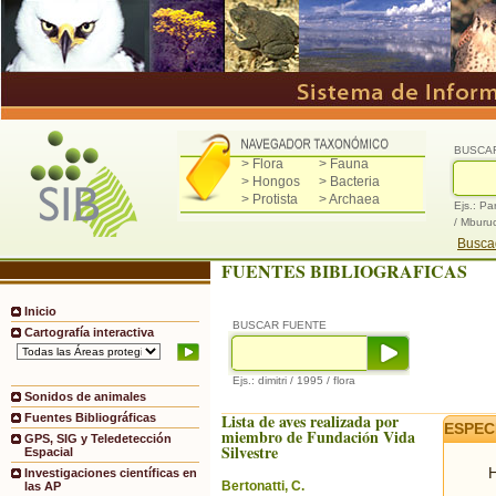
BUSCA
> Flora
> Fauna
> Hongos
> Bacteria
> Protista
> Archaea
Ejs.: Pa
/ Mburu
Buscad
FUENTES BIBLIOGRAFICAS
Inicio
BUSCAR FUENTE
Cartografía interactiva
Ejs.: dimitri / 1995 / flora
Sonidos de animales
Lista de aves realizada por
Fuentes Bibliográficas
ESPEC
miembro de Fundación Vida
GPS, SIG y Teledetección
Silvestre
Espacial
H
Investigaciones científicas en
Bertonatti, C.
las AP