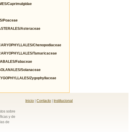
ES/Caprimulgidae
S/Poaceae
STERALES/Asteraceae
ARYOPHYLLALES/Chenopodiaceae
ARYOPHYLLALES/Tamaricaceae
ABALES/Fabaceae
OLANALES/Solanaceae
GOPHYLLALES/Zygophyllaceae
Inicio
|
Contacto
|
Institucional
atos sobre
ficas y de
das de