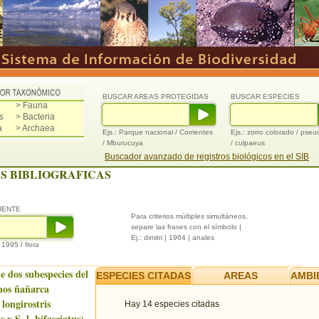
BUSCAR AREAS PROTEGIDAS
BUSCAR ESPECIES
> Fauna
s
> Bacteria
a
> Archaea
Ejs.: Parque nacional / Corrientes
Ejs.: zorro colorado / pse
/ Mburucuya
/ culpaeus
Buscador avanzado de registros biológicos en el SIB
S BIBLIOGRAFICAS
UENTE
Para criterios múltiples simultáneos,
separe las frases con el símbolo |
Ej.: dimitri | 1964 | anales
/ 1995 / flora
e dos subespecies del
ESPECIES CITADAS
AREAS
AMBI
nos ñañarca
 longirostris
Hay 14 especies citadas
 y S. l. bifasciatus)