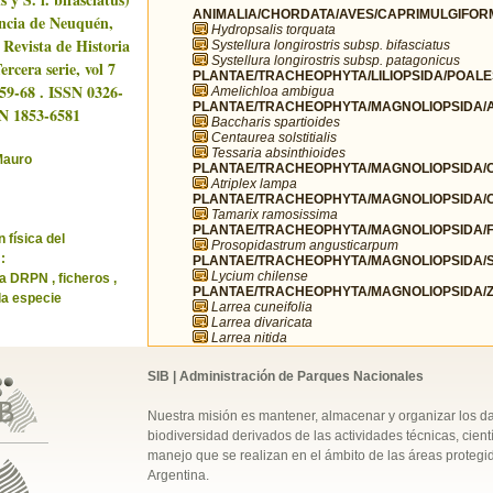
ANIMALIA/CHORDATA/AVES/CAPRIMULGIFORM
incia de Neuquén,
Hydropsalis torquata
 Revista de Historia
Systellura longirostris subsp. bifasciatus
Systellura longirostris subsp. patagonicus
ercera serie, vol 7
PLANTAE/TRACHEOPHYTA/LILIOPSIDA/POALE
/59-68 . ISSN 0326-
Amelichloa ambigua
PLANTAE/TRACHEOPHYTA/MAGNOLIOPSIDA/A
SN 1853-6581
Baccharis spartioides
Centaurea solstitialis
Tessaria absinthioides
Mauro
PLANTAE/TRACHEOPHYTA/MAGNOLIOPSIDA/C
Atriplex lampa
PLANTAE/TRACHEOPHYTA/MAGNOLIOPSIDA/C
Tamarix ramosissima
PLANTAE/TRACHEOPHYTA/MAGNOLIOPSIDA/F
 física del
Prosopidastrum angusticarpum
:
PLANTAE/TRACHEOPHYTA/MAGNOLIOPSIDA/S
Lycium chilense
ca DRPN , ficheros ,
PLANTAE/TRACHEOPHYTA/MAGNOLIOPSIDA/ZY
la especie
Larrea cuneifolia
Larrea divaricata
Larrea nitida
SIB | Administración de Parques Nacionales
Nuestra misión es mantener, almacenar y organizar los d
biodiversidad derivados de las actividades técnicas, cientí
manejo que se realizan en el ámbito de las áreas protegi
Argentina.