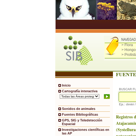
> Flora
> Hongo
> Protist
FUENTE
Inicio
BUSCAR F
Cartografía interactiva
Ejs.: dimitri 
Sonidos de animales
Fuentes Bibliográficas
Registros d
GPS, SIG y Teledetección
Atajacami
Espacial
(Systellura
Investigaciones científicas en
las AP
patagonicus