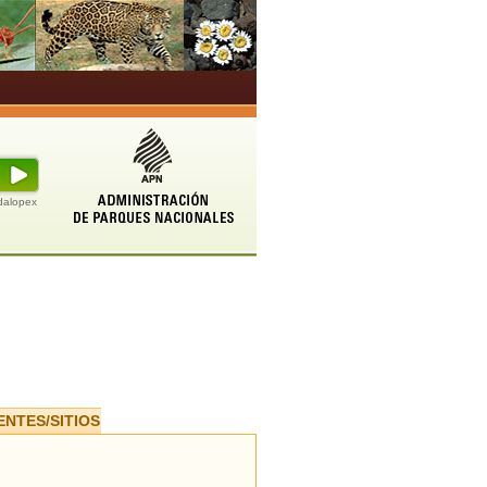
udalopex
ENTES/SITIOS