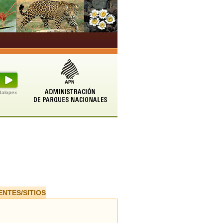
udalopex
ENTES/SITIOS