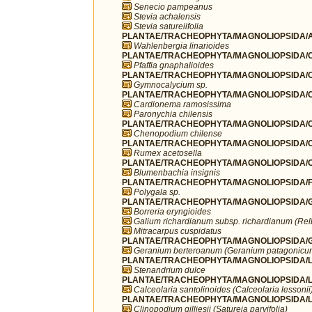
Senecio pampeanus
Stevia achalensis
Stevia satureiifolia
PLANTAE/TRACHEOPHYTA/MAGNOLIOPSIDA/A
Wahlenbergia linarioides
PLANTAE/TRACHEOPHYTA/MAGNOLIOPSIDA/C
Pfaffia gnaphalioides
PLANTAE/TRACHEOPHYTA/MAGNOLIOPSIDA/C
Gymnocalycium sp.
PLANTAE/TRACHEOPHYTA/MAGNOLIOPSIDA/C
Cardionema ramosissima
Paronychia chilensis
PLANTAE/TRACHEOPHYTA/MAGNOLIOPSIDA/C
Chenopodium chilense
PLANTAE/TRACHEOPHYTA/MAGNOLIOPSIDA/C
Rumex acetosella
PLANTAE/TRACHEOPHYTA/MAGNOLIOPSIDA/C
Blumenbachia insignis
PLANTAE/TRACHEOPHYTA/MAGNOLIOPSIDA/FA
Polygala sp.
PLANTAE/TRACHEOPHYTA/MAGNOLIOPSIDA/G
Borreria eryngioides
Galium richardianum subsp. richardianum (Re
Mitracarpus cuspidatus
PLANTAE/TRACHEOPHYTA/MAGNOLIOPSIDA/G
Geranium berteroanum (Geranium patagonicu
PLANTAE/TRACHEOPHYTA/MAGNOLIOPSIDA/L
Stenandrium dulce
PLANTAE/TRACHEOPHYTA/MAGNOLIOPSIDA/LA
Calceolaria santolinoides (Calceolaria lessonii
PLANTAE/TRACHEOPHYTA/MAGNOLIOPSIDA/L
Clinopodium gilliesii (Satureja parvifolia)