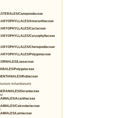
STERALES/Campanulaceae
ARYOPHYLLALES/Amaranthaceae
ARYOPHYLLALES/Cactaceae
ARYOPHYLLALES/Caryophyllaceae
ARYOPHYLLALES/Chenopodiaceae
ARYOPHYLLALES/Polygonaceae
ORNALES/Loasaceae
BALES/Polygalaceae
ENTIANALES/Rubiaceae
lbunium richardianum)
ERANIALES/Geraniaceae
m)
AMIALES/Acanthaceae
MIALES/Calceolariaceae
)
AMIALES/Lamiaceae