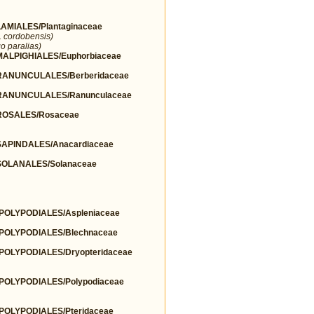
MIALES/Plantaginaceae
r. cordobensis)
o paralias)
LPIGHIALES/Euphorbiaceae
ANUNCULALES/Berberidaceae
ANUNCULALES/Ranunculaceae
OSALES/Rosaceae
PINDALES/Anacardiaceae
OLANALES/Solanaceae
OLYPODIALES/Aspleniaceae
OLYPODIALES/Blechnaceae
OLYPODIALES/Dryopteridaceae
OLYPODIALES/Polypodiaceae
OLYPODIALES/Pteridaceae