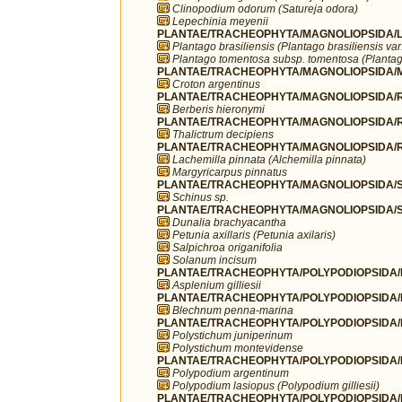
Clinopodium odorum (Satureja odora)
Lepechinia meyenii
PLANTAE/TRACHEOPHYTA/MAGNOLIOPSIDA/LA
Plantago brasiliensis (Plantago brasiliensis va
Plantago tomentosa subsp. tomentosa (Plantag
PLANTAE/TRACHEOPHYTA/MAGNOLIOPSIDA/MA
Croton argentinus
PLANTAE/TRACHEOPHYTA/MAGNOLIOPSIDA/R
Berberis hieronymi
PLANTAE/TRACHEOPHYTA/MAGNOLIOPSIDA/R
Thalictrum decipiens
PLANTAE/TRACHEOPHYTA/MAGNOLIOPSIDA/R
Lachemilla pinnata (Alchemilla pinnata)
Margyricarpus pinnatus
PLANTAE/TRACHEOPHYTA/MAGNOLIOPSIDA/SA
Schinus sp.
PLANTAE/TRACHEOPHYTA/MAGNOLIOPSIDA/S
Dunalia brachyacantha
Petunia axillaris (Petunia axilaris)
Salpichroa origanifolia
Solanum incisum
PLANTAE/TRACHEOPHYTA/POLYPODIOPSIDA/P
Asplenium gilliesii
PLANTAE/TRACHEOPHYTA/POLYPODIOPSIDA/P
Blechnum penna-marina
PLANTAE/TRACHEOPHYTA/POLYPODIOPSIDA/P
Polystichum juniperinum
Polystichum montevidense
PLANTAE/TRACHEOPHYTA/POLYPODIOPSIDA/P
Polypodium argentinum
Polypodium lasiopus (Polypodium gilliesii)
PLANTAE/TRACHEOPHYTA/POLYPODIOPSIDA/P