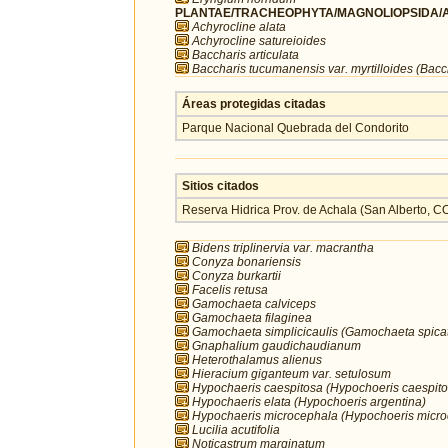
PLANTAE/TRACHEOPHYTA/MAGNOLIOPSIDA/A
Achyrocline alata
Achyrocline satureioides
Baccharis articulata
Baccharis tucumanensis var. myrtilloides (Bacch
Áreas protegidas citadas
Parque Nacional Quebrada del Condorito
Sitios citados
Reserva Hidrica Prov. de Achala (San Alberto
Bidens triplinervia var. macrantha
Conyza bonariensis
Conyza burkartii
Facelis retusa
Gamochaeta calviceps
Gamochaeta filaginea
Gamochaeta simplicicaulis (Gamochaeta spica
Gnaphalium gaudichaudianum
Heterothalamus alienus
Hieracium giganteum var. setulosum
Hypochaeris caespitosa (Hypochoeris caespito
Hypochaeris elata (Hypochoeris argentina)
Hypochaeris microcephala (Hypochoeris micro
Lucilia acutifolia
Noticastrum marginatum