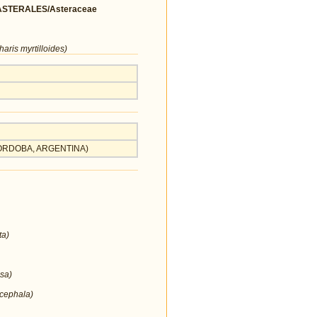
STERALES/Asteraceae
aris myrtilloides)
, CORDOBA, ARGENTINA)
ta)
sa)
cephala)