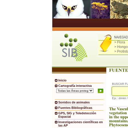
> Flora
> Hongo
> Protist
FUENTE
Inicio
BUSCAR F
Cartografía interactiva
Ejs.: dimitri 
Sonidos de animales
The Vascul
Fuentes Bibliográficas
vegetation 
GPS, SIG y Teledetección
in the upp
Espacial
mountains,
Investigaciones científicas en
Phytocoeno
las AP