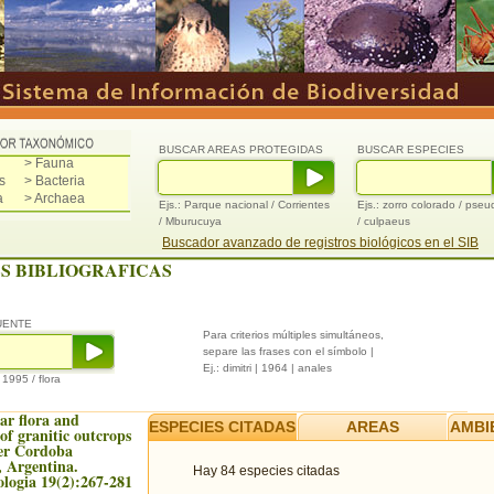
BUSCAR AREAS PROTEGIDAS
BUSCAR ESPECIES
> Fauna
s
> Bacteria
a
> Archaea
Ejs.: Parque nacional / Corrientes
Ejs.: zorro colorado / pse
/ Mburucuya
/ culpaeus
Buscador avanzado de registros biológicos en el SIB
S BIBLIOGRAFICAS
UENTE
Para criterios múltiples simultáneos,
separe las frases con el símbolo |
Ej.: dimitri | 1964 | anales
/ 1995 / flora
ar flora and
ESPECIES CITADAS
AREAS
AMBI
of granitic outcrops
er Cordoba
 Argentina.
Hay 84 especies citadas
logia 19(2):267-281