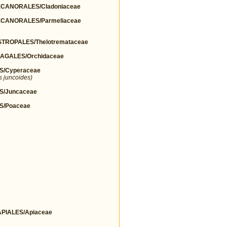
ANORALES/Cladoniaceae
CANORALES/Parmeliaceae
ROPALES/Thelotremataceae
AGALES/Orchidaceae
S/Cyperaceae
s juncoides)
S/Juncaceae
S/Poaceae
IALES/Apiaceae