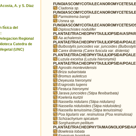
FUNGI/ASCOMYCOTA/LECANOROMYCETES/LEC
 Acosta, A. y S. Diaz
Cladonia sp.
FUNGI/ASCOMYCOTA/LECANOROMYCETES/LE
Parmotrema bangii
Usnea sp.
FUNGI/ASCOMYCOTA/LECANOROMYCETES/OST
 física del
Diploschistes nodulifer
:
PLANTAE/TRACHEOPHYTA/LILIOPSIDA/ASPAR
Aa achalensis
Delegacion Regional
PLANTAE/TRACHEOPHYTA/LILIOPSIDA/POALE
blioteca Catedra de
Bulbostylis juncoides var. juncoides (Bulbostyli
 Vegetal (UNC)
Carex distenta (Carex fuscula var. distenta)
PLANTAE/TRACHEOPHYTA/LILIOPSIDA/POALE
Luzula excelsa (Luzula hieronymii)
PLANTAE/TRACHEOPHYTA/LILIOPSIDA/POALE
Agrostis montevidensis
Briza subaristata
Bromus auleticus
Deyeuxia hieronymi
Eragrostis lugens
Festuca hieronymi
Jarava juncoides (Stipa flexibarbata)
Koeleria kurtzii
Nassella nidulans (Stipa nidulans)
Nassella niduloides (Stipa niduloides)
Nassella tenuissima (Stipa tenuissima)
Poa ligularis var. resinulosa (Poa resinulosa)
Schizachyrium spicatum
Sorghastrum pellitum
PLANTAE/TRACHEOPHYTA/MAGNOLIOPSIDA/AP
Bowlesia lobata
Eryngium horridum