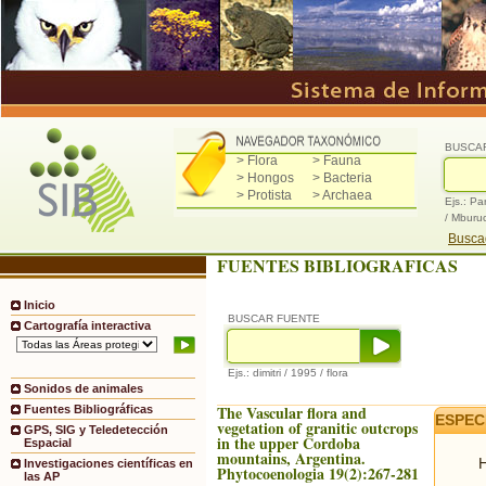
BUSCA
> Flora
> Fauna
> Hongos
> Bacteria
> Protista
> Archaea
Ejs.: Pa
/ Mburu
Buscad
FUENTES BIBLIOGRAFICAS
Inicio
BUSCAR FUENTE
Cartografía interactiva
Ejs.: dimitri / 1995 / flora
Sonidos de animales
The Vascular flora and
Fuentes Bibliográficas
ESPEC
vegetation of granitic outcrops
GPS, SIG y Teledetección
in the upper Cordoba
Espacial
mountains, Argentina.
H
Investigaciones científicas en
Phytocoenologia 19(2):267-281
las AP