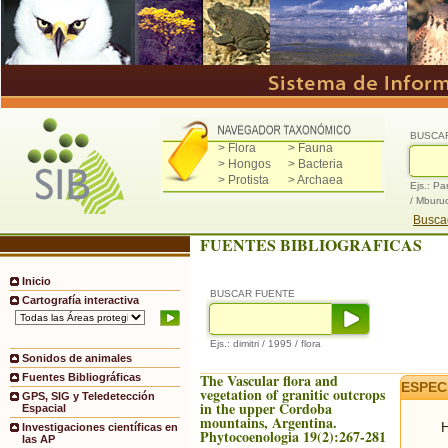
BUSCA
> Flora
> Fauna
> Hongos
> Bacteria
> Protista
> Archaea
Ejs.: Pa
/ Mburu
Buscad
FUENTES BIBLIOGRAFICAS
Inicio
BUSCAR FUENTE
Cartografía interactiva
Ejs.: dimitri / 1995 / flora
Sonidos de animales
The Vascular flora and
Fuentes Bibliográficas
ESPEC
vegetation of granitic outcrops
GPS, SIG y Teledetección
in the upper Cordoba
Espacial
mountains, Argentina.
H
Investigaciones científicas en
Phytocoenologia 19(2):267-281
las AP